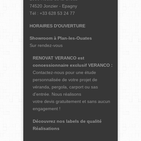
74520 Jonzier - Epagny
Tél : +33 628 53 24 77
HORAIRES D'OUVERTURE
Showroom à Plan-les-Ouates
Sur rendez-vous
RENOVAT VERANCO est
concessionnaire exclusif
VERANCO
:
Contactez-nous pour une étude
personnalisée de votre projet de
véranda, pergola, carport ou sas
d'entrée. Nous réalisons
votre devis gratuitement et sans aucun
engagement !
Découvrez nos labels de qualité
Réalisations