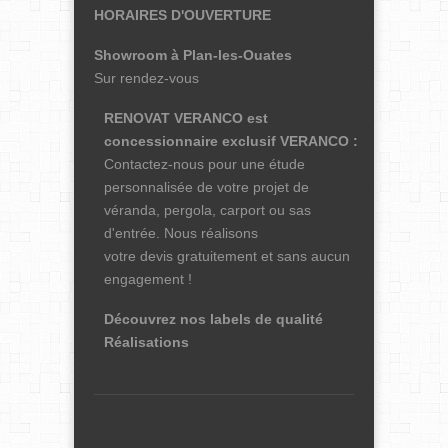
HORAIRES D'OUVERTURE
Showroom à Plan-les-Ouates
Sur rendez-vous
RENOVAT VERANCO est
concessionnaire exclusif
VERANCO
:
Contactez-nous pour une étude
personnalisée de votre projet de
véranda, pergola, carport ou sas
d'entrée. Nous réalisons
votre devis gratuitement et sans aucun
engagement !
Découvrez nos labels de qualité
Réalisations