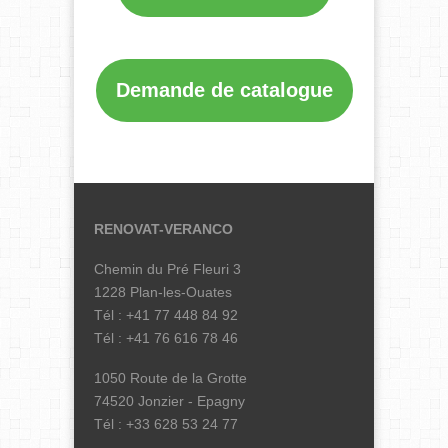
Demande de catalogue
RENOVAT-VERANCO
Chemin du Pré Fleuri 3
1228 Plan-les-Ouates
Tél : +41 77 448 84 92
Tél : +41 76 616 78 46
1050 Route de la Grotte
74520 Jonzier - Epagny
Tél : +33 628 53 24 77