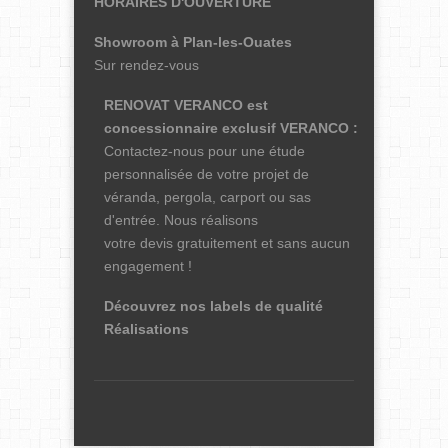
HORAIRES D'OUVERTURE
Showroom à Plan-les-Ouates
Sur rendez-vous
RENOVAT VERANCO est
concessionnaire exclusif
VERANCO
:
Contactez-nous pour une étude
personnalisée de votre projet de
véranda, pergola, carport ou sas
d'entrée. Nous réalisons
votre devis gratuitement et sans aucun
engagement !
Découvrez nos labels de qualité
Réalisations